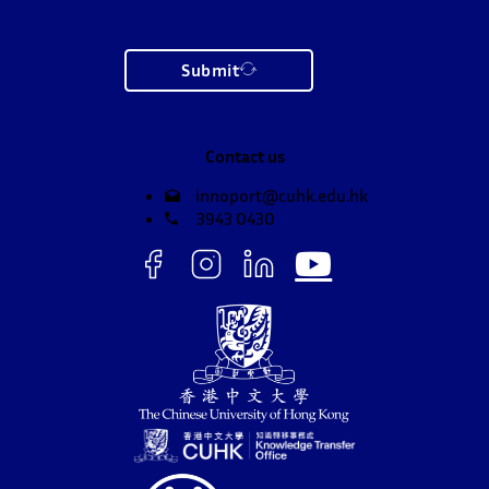
Submit
Contact us
innoport@cuhk.edu.hk
3943 0430