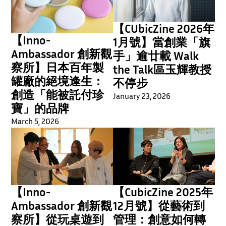
【CUbicZine 2026年
【Inno-
1月號】當創業「旗
Ambassador 創新觀
手」逾廿載 Walk
察所】日本百年製
the Talk區玉輝教授
罐廠的絕境逢生：
不停步
創造「能被託付珍
January 23, 2026
寶」的品牌
March 5, 2026
【Inno-
【CubicZine 2025年
Ambassador 創新觀
12月號】從藝術到
察所】從玩桌遊到
管理：創意如何轉