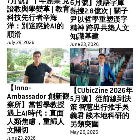
7月號】十年創業 見
6月號】漢語字庫
證教與學變革 | 教育
熱搜2.8億次 | 關子
科技先行者辛海
尹以哲學重塑漢字
洋：別迷惑於AI的
精神 跨界共築人文
順滑
知識基建
July 29, 2026
June 23, 2026
【Inno-
【CUbicZine 2026年
Ambassador 創新觀
5月號】從前線到決
察所】當哲學教授
策 智慧出行推手吳
遇上AI時代：直面
義君 談本地科研的
人類焦慮，重歸人
另類突圍
文關切
May 26, 2026
June 23, 2026