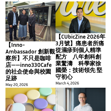
【CUbicZine 2026年
3月號】痛患者所痛
【Inno-
從濕疹到個人精準
Ambassador 創新觀
配方 八年創科創
察所】不只是咖啡
業驚濤 科學家徐
店——inno330Cafe
國榮：技術領先 堅
的社企使命與校園
守初心
足跡
March 4, 2026
May 20, 2026