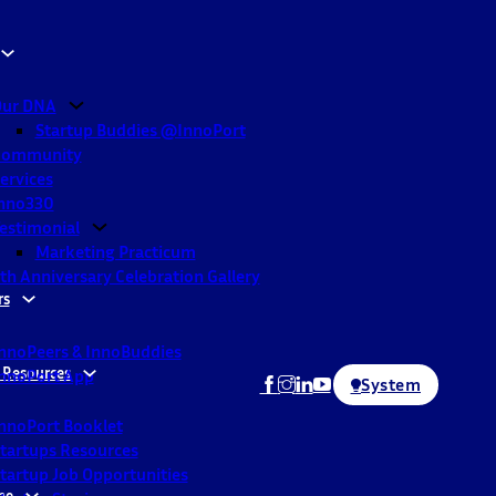
ur DNA
Startup Buddies @InnoPort
Community
ervices
nno330
estimonial
Marketing Practicum
th Anniversary Celebration Gallery
rs
nnoPeers & InnoBuddies
 Resources
nnoPort App
System
nnoPort Booklet
tartups Resources
tartup Job Opportunities
ne