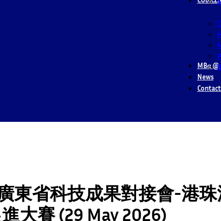
S
M
P
MBα @ 
B
News
Contact
| 廣東省科技成果對接會-港
賽 (29 May 2026)