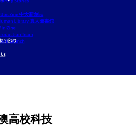
tartup Stories
CUbicZine 中大新創志
Human Library 真人圖書館
iniZine
roduction Team
InnoPort
ook Launch
 Us
珠澳高校科技