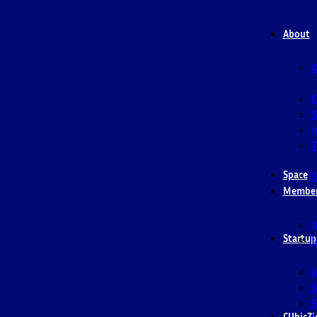
About
O
S
i
T
Space
5
Membe
I
Startup
I
I
S
S
CUbicZi