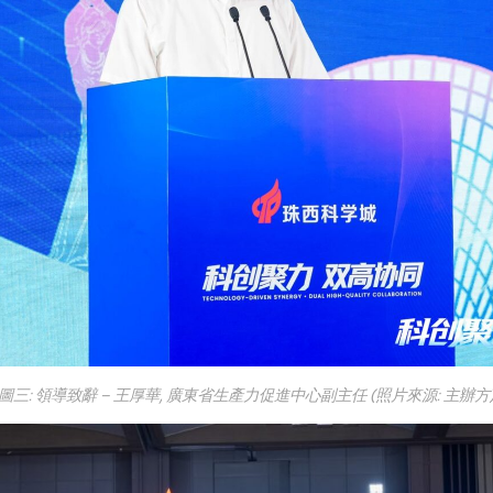
圖三: 領導致辭 – 王厚華, 廣東省生產力促進中心副主任 (照片來源: 主辦方