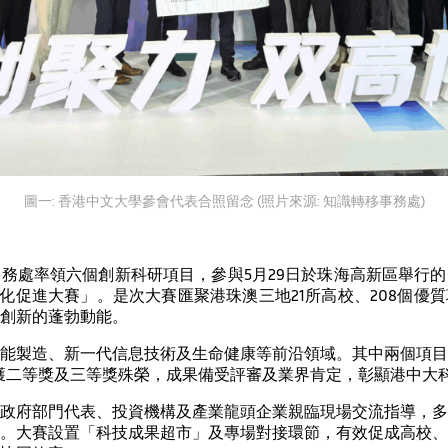
圖一: 香港中文大學參會代表合照留念 (照片來源: 知識轉移事務處)
務處率領六個創新科研項目，參與5月29日於珠海高新區舉行
化促進大賽」。是次大賽匯聚港珠澳三地21所高校、208個優
創新的蓬勃動能。
能製造、新一代信息技術及生命健康等前沿領域。其中兩個項目
榮獲二等獎及三等獎殊榮，成果備受評審及業界肯定，彰顯港中大
政府部門代表、投資機構及產業龍頭企業親臨現場交流指導，多
。大賽設置「科技成果超市」及專場對接環節，有效促成高校、