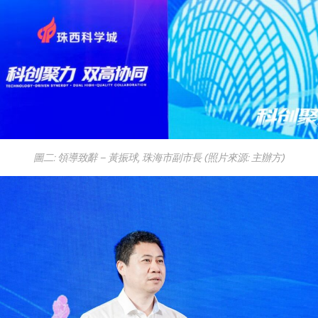
圖二: 領導致辭 – 黃振球, 珠海市副市長 (照片來源: 主辦方)