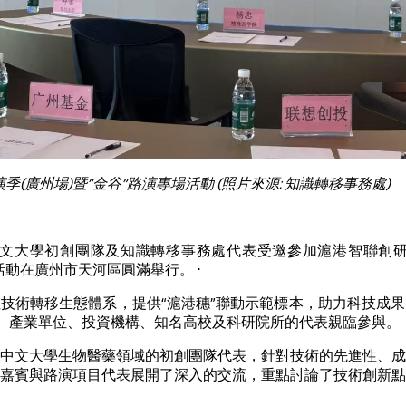
季(廣州場)暨”金谷”路演專場活動 (照片來源: 知識轉移事務處)
香港中文大學初創團隊及知識轉移事務處代表受邀參加滬港智聯創
活動在廣州市天河區圓滿舉行。 ⋅
技術轉移生態體系，提供“滬港穗”聯動示範標本，助力科技成
府、產業單位、投資機構、知名高校及科研院所的代表親臨參與。
中文大學生物醫藥領域的初創團隊代表，針對技術的先進性、成
嘉賓與路演項目代表展開了深入的交流，重點討論了技術創新點