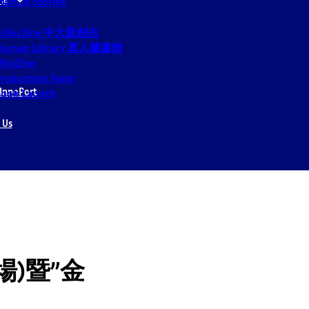
tartup Stories
CUbicZine 中大新創志
Human Library 真人圖書館
iniZine
roduction Team
InnoPort
ook Launch
 Us
場)暨”金