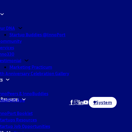
ur DNA
Startup Buddies @InnoPort
Community
ervices
nno330
estimonial
Marketing Practicum
th Anniversary Celebration Gallery
rs
nnoPeers & InnoBuddies
 Resources
nnoPort App
System
nnoPort Booklet
tartups Resources
tartup Job Opportunities
ne