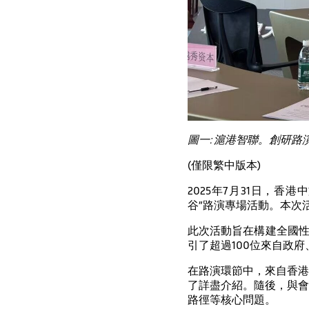
圖一: 滬港智聯。創研路演
(僅限繁中版本)
2025年7月31日，
谷”路演專場活動。本次
此次活動旨在構建全國性
引了超過100位來自政
在路演環節中，來自香港
了詳盡介紹。隨後，與會
路徑等核心問題。