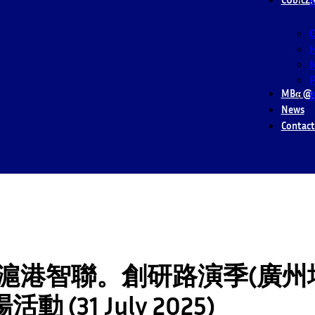
S
M
P
MBα @ 
B
News
Contact
| 滬港智聯。創研路演季(廣州
 (31 July 2025)