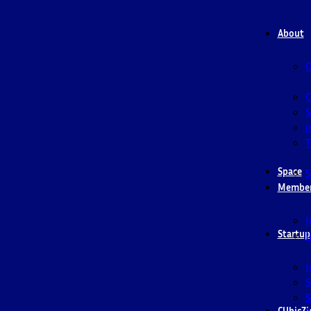
About
O
S
i
T
Space
5
Membe
I
Startup
I
I
S
S
CUbicZi