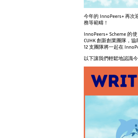
今年的 InnoPeer
務等範疇！
InnoPeers+ S
CUHK 創新創業團隊，
12 支團隊將一起在 In
以下讓我們輕鬆地認識今