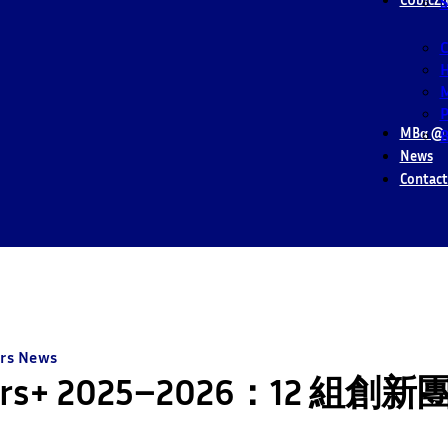
S
M
P
MBα @ 
B
News
Contact
rs News
Peers+ 2025–2026：12 組