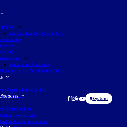
ur DNA
Startup Buddies @InnoPort
Community
ervices
nno330
estimonial
Marketing Practicum
th Anniversary Celebration Gallery
rs
nnoPeers & InnoBuddies
 Resources
nnoPort App
System
nnoPort Booklet
tartups Resources
tartup Job Opportunities
ne