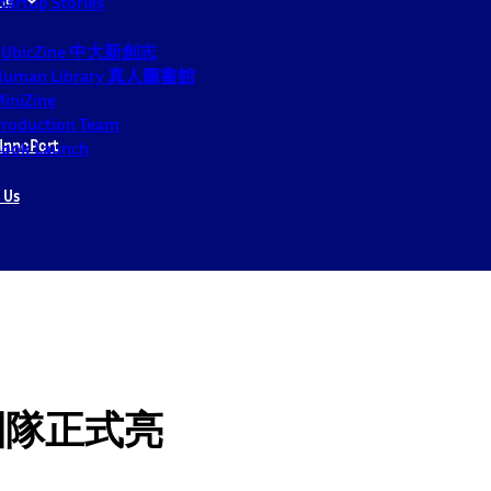
tartup Stories
CUbicZine 中大新創志
Human Library 真人圖書館
iniZine
roduction Team
InnoPort
ook Launch
 Us
創新團隊正式亮