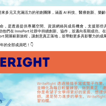
s+ 再次迎來多元又充滿活力的初創團隊，涵蓋 AI 科技、醫療創新、
cheme 的使命，是透過提供專屬空間、資源網絡與成長機會，支援
協助他們在 InnoPort 社群中持續創新、協作，並邁向長期成功
noPort 開展嶄新旅程，讓創意真正落地，並帶動更多具影響力的成
年的全部成員吧！👇