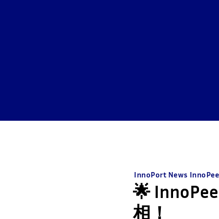
InnoPort News
InnoPee
🌟 Inno
相！