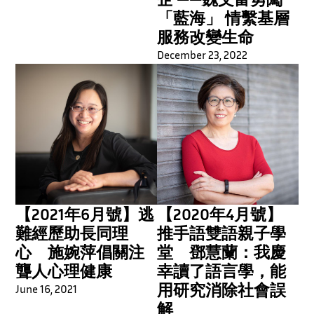
「藍海」 情繫基層
服務改變生命
December 23, 2022
【2021年6月號】逃
【2020年4月號】
難經歷助長同理
推手語雙語親子學
心 施婉萍倡關注
堂 鄧慧蘭：我慶
聾人心理健康
幸讀了語言學，能
用研究消除社會誤
June 16, 2021
解