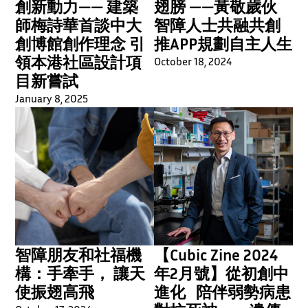
創新動力—— 建築
翅膀 ——黃敬歲伙
師梅詩華首談中大
智障人士共融共創
創博館創作理念 引
推APP規劃自主人生
領本港社區設計項
October 18, 2024
目新嘗試
January 8, 2025
智障朋友和社福機
【Cubic Zine 2024
構：手牽手， 讓天
年2月號】從初創中
使振翅高飛
進化 陪伴弱勢病患