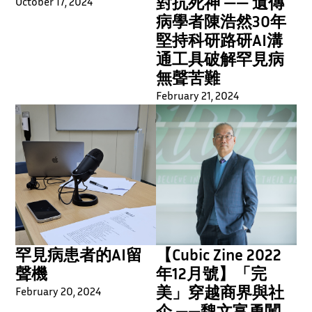
對抗死神 —— 遺傳
October 17, 2024
病學者陳浩然30年
堅持科研路研AI溝
通工具破解罕見病
無聲苦難
February 21, 2024
【Cubic Zine 2022
罕見病患者的AI留
年12月號】「完
聲機
美」穿越商界與社
February 20, 2024
企 ——魏文富勇闖