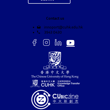
Contact us
innoport@cuhk.edu.hk
3943 0430