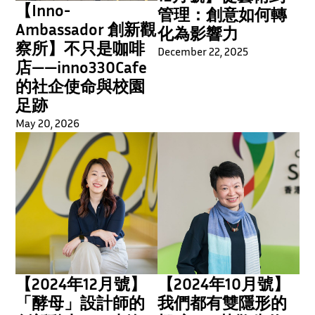
【Inno-
管理：創意如何轉
Ambassador 創新觀
化為影響力
察所】不只是咖啡
December 22, 2025
店——inno330Cafe
的社企使命與校園
足跡
May 20, 2026
【2024年12月號】
【2024年10月號】
「酵母」設計師的
我們都有雙隱形的