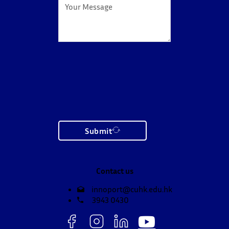
Submit
Contact us
innoport@cuhk.edu.hk
3943 0430