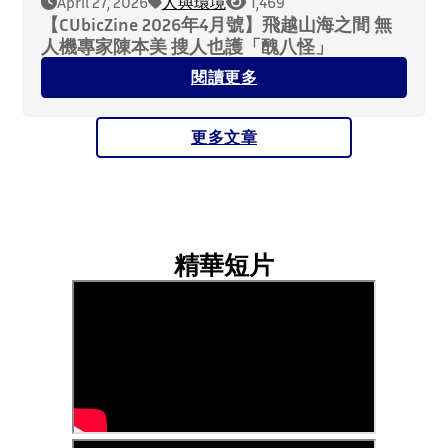
April 27, 2026
人與環境
1,469
【CUbicZine 2026年4月號】飛越山海之間 無
人機專家陳本美 搜人也護「醜八怪」
閱讀更多
更多文章
精華短⽚