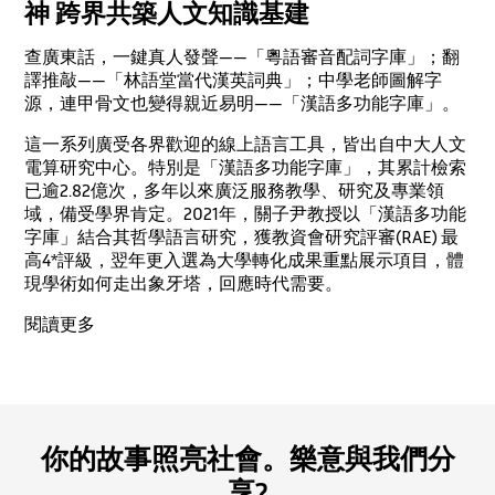
神 跨界共築人文知識基建
查廣東話，一鍵真人發聲——「粵語審音配詞字庫」；翻
譯推敲——「林語堂當代漢英詞典」；中學老師圖解字
源，連甲骨文也變得親近易明——「漢語多功能字庫」。
這一系列廣受各界歡迎的線上語言工具，皆出自中大人文
電算研究中心。特別是「漢語多功能字庫」，其累計檢索
已逾2.82億次，多年以來廣泛服務教學、研究及專業領
域，備受學界肯定。2021年，關子尹教授以「漢語多功能
字庫」結合其哲學語言研究，獲教資會研究評審(RAE) 最
高4*評級，翌年更入選為大學轉化成果重點展示項目，體
現學術如何走出象牙塔，回應時代需要。
閱讀更多
你的故事照亮社會。樂意與我們分
享?