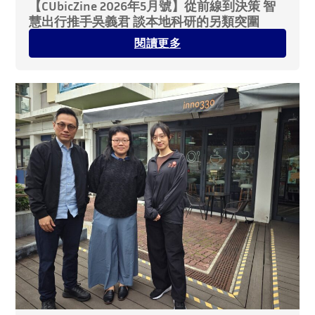
【CUbicZine 2026年5月號】從前線到決策 智
慧出行推手吳義君 談本地科研的另類突圍
閱讀更多